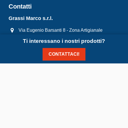
Contatti
Grassi Marco s.r.l.
Via Eugenio Barsanti 8 - Zona Artigianale
"Romea Commerciale" - 45012 Ariano Polesine
Ti interessano i nostri prodotti?
(Ro)
CONTATTACI!
0426370430
info@grassimarcosrl.it
7.00-12.00/13.30-17.00
Grassi Marco s.r.l. Via Eugenio Barsanti 8 - Zona Artigianale